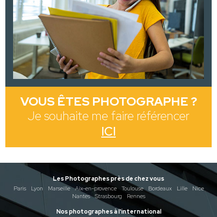
VOUS ÊTES PHOTOGRAPHE ?
Je souhaite me faire référencer
ICI
Les Photographes près de chez vous
Paris
Lyon
Marseille
Aix-en-provence
Toulouse
Bordeaux
Lille
Nice
Nantes
Strasbourg
Rennes
Nos photographes à l'international