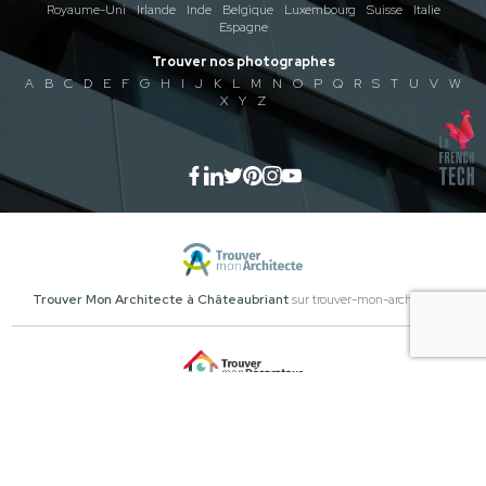
Royaume-Uni
Irlande
Inde
Belgique
Luxembourg
Suisse
Italie
Espagne
Trouver nos photographes
A
B
C
D
E
F
G
H
I
J
K
L
M
N
O
P
Q
R
S
T
U
V
W
X
Y
Z
Trouver Mon Architecte à Châteaubriant
sur trouver-mon-architecte.fr
Trouver Mon Décorateur à Châteaubriant
sur trouver-mon-decorateur.fr