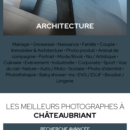
ARCHITECTURE
Mariage
•
Grossesse
•
Naissance
•
Famille
•
Couple
•
Immobilier & Architecture
•
Photo produit
•
Animal de
compagnie
•
Portrait
•
Mode/Book
•
Nu / Artistique
•
Culinaire
•
Evènement
•
Industrielle
•
Corporate
•
Sport
•
Vue
du ciel
•
Nature
•
Auto / Moto
•
Scolaire
•
Photo d'identité
•
Photothérapie
•
Baby shower
•
Iris
•
EVG / EVJF
•
Boudoir /
Lingerie
LES MEILLEURS PHOTOGRAPHES À
CHÂTEAUBRIANT
RECHERCHE AVANCÉE