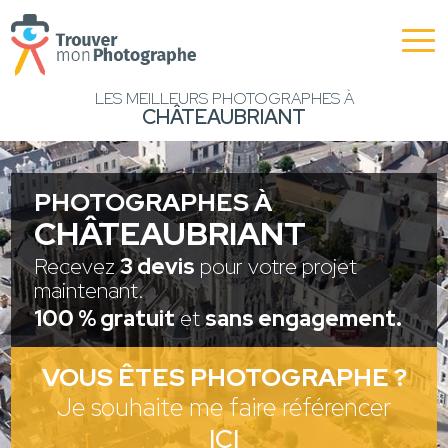
LES MEILLEURS PHOTOGRAPHES À
CHÂTEAUBRIANT
PHOTOGRAPHES À
CHÂTEAUBRIANT
Recevez
3 devis
pour votre projet
maintenant.
100 % gratuit
et
sans engagement.
VOUS ÊTES PHOTOGRAPHE ?
Je souhaite me faire référencer
ICI