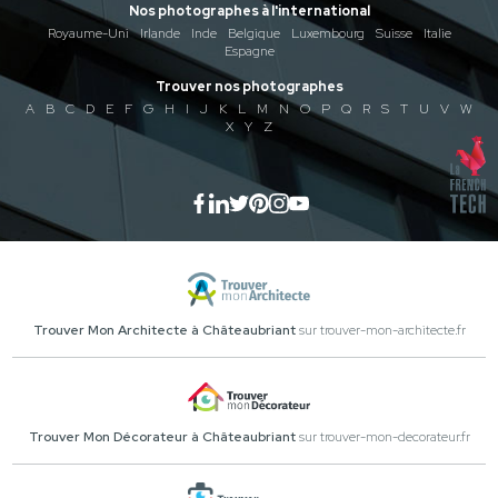
Nos photographes à l'international
Royaume-Uni
Irlande
Inde
Belgique
Luxembourg
Suisse
Italie
Espagne
Trouver nos photographes
A
B
C
D
E
F
G
H
I
J
K
L
M
N
O
P
Q
R
S
T
U
V
W
X
Y
Z
Trouver Mon Architecte à Châteaubriant
sur trouver-mon-architecte.fr
Trouver Mon Décorateur à Châteaubriant
sur trouver-mon-decorateur.fr