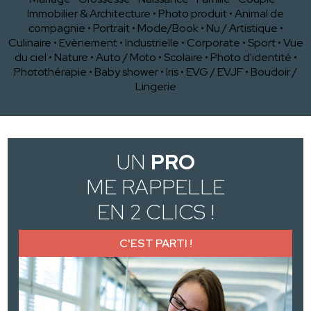
Immobilier & Architecture
•
Photo produit
•
Animal de
compagnie
•
Portrait
•
Mode/Book
•
Nu / Artistique
•
Culinaire
•
Evènement
•
Industrielle
•
Corporate
•
Sport
•
Vue
du ciel
•
Nature
•
Auto / Moto
•
Scolaire
•
Photo d'identité
•
Photothérapie
•
Baby shower
•
Iris
•
EVG / EVJF
•
Boudoir /
Lingerie
UN
PRO
ME RAPPELLE
EN 2 CLICS !
C'EST PARTI !