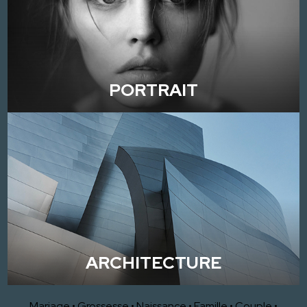
PORTRAIT
ARCHITECTURE
Mariage
•
Grossesse
•
Naissance
•
Famille
•
Couple
•