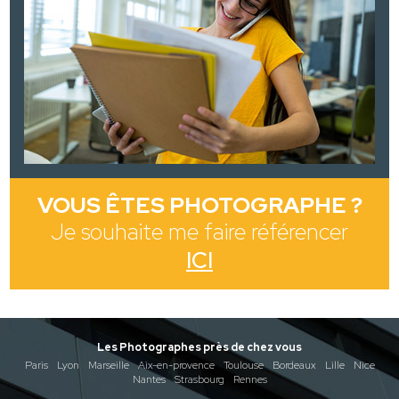
VOUS ÊTES PHOTOGRAPHE ?
Je souhaite me faire référencer
ICI
Les Photographes près de chez vous
Paris
Lyon
Marseille
Aix-en-provence
Toulouse
Bordeaux
Lille
Nice
Nantes
Strasbourg
Rennes